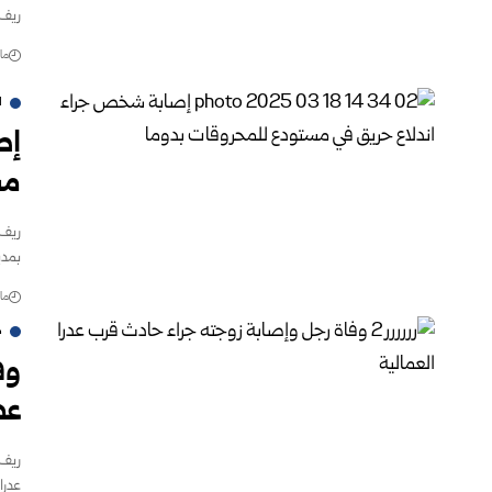
ريف 
مارس 
ا
إص
مس
ريف 
بمدي
مارس 
م
وف
عدر
ريف 
عدرا