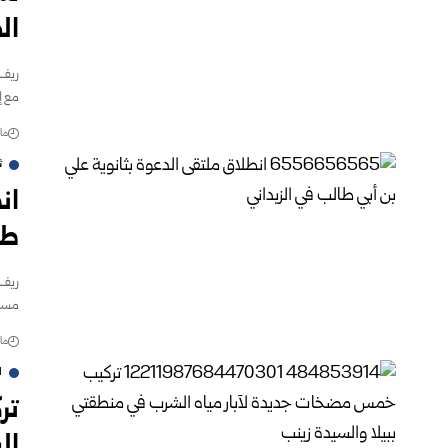
ال
ريف 
مع إ
مارس 
ث
ان
طا
ريف 
مسؤو
مارس 
ا
تر
ال