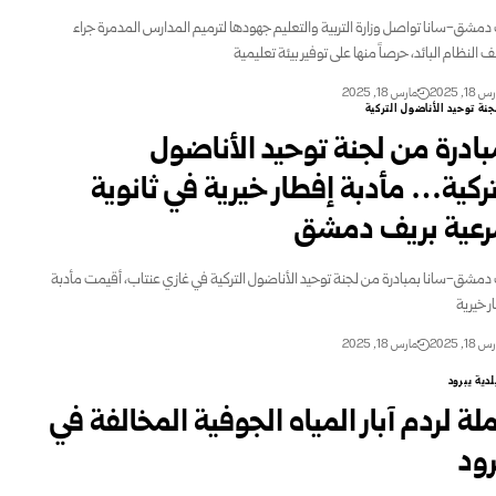
دمشق-سانا تواصل وزارة التربية والتعليم جهودها لترميم المدارس المدمرة جراء
النظام البائد، حرصاً منها على توفير بيئة تعليمية
18, 2025
مارس 18, 2025
جنة توحيد الأناضول التركية
بادرة من لجنة توحيد الأناضول
تركية… مأدبة إفطار خيرية في ثانوية
عية بريف دمشق
دمشق-سانا بمبادرة من لجنة توحيد الأناضول التركية في غازي عنتاب، أقيمت مأدبة
ر خيرية
18, 2025
مارس 18, 2025
لدية يبرود
لة لردم آبار المياه الجوفية المخالفة في
رود