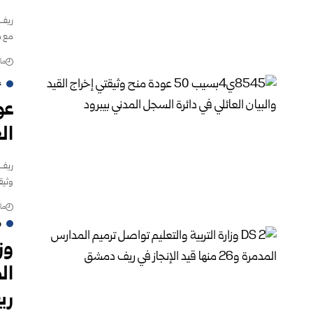
ريف 
مع ‏
مارس 
ع
عو
ال
ريف 
وثيقت
مارس 
و
وز
ري