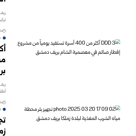
ريف 
تركي
مارس 
م
مش
‏ب
ريف 
أطلق
مارس 
ز
تج
زم