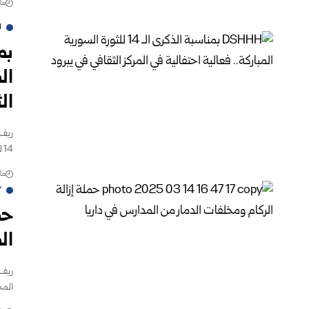
مارس 
ا
ال
‏ا
ريف 
14 ‏للثورة السورية المباركة
مارس 
"
حم
ال
ريف 
المح