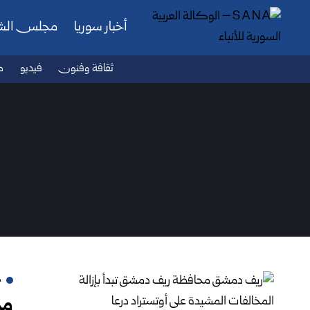
أخبار سوريا
مجلس ال
ثقافة وفنون
فيديو
ص
م
مح