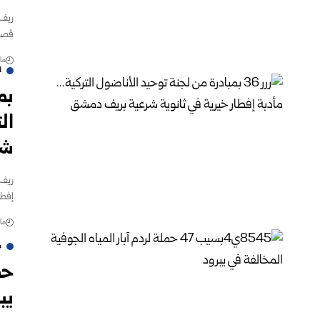
ريف 
قصف ‏
مارس 
ل
بم
ال
شر
ريف 
إفطا
مارس 
ب
حم
يب