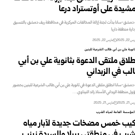
مشيدة على أوتستراد درعا
دمشق-سانا بدأت لجنة إزالة المخالفات المركزية في محافظة ريف دمشق، بالتنسيق
دارة منطقة داريا
22, 2025
مارس 22, 2025
انوية علي بن أبي طالب الشرعية للبنين
طلاق ملتقى الدعوة بثانوية علي بن أبي
لب في الزبداني
دمشق-سانا انطلق ملتقى الدعوة في ثانوية علي بن أبي طالب الشرعية للبنين بحضور
ل منطقة الزبداني الأستاذ رائد التيناوي.…
21, 2025
مارس 21, 2025
لمؤسسة العامة لمياه الشرب
كيب خمس مضخات جديدة لآبار مياه
شرب في منطقتي ببيلا والسيدة زينب ‏