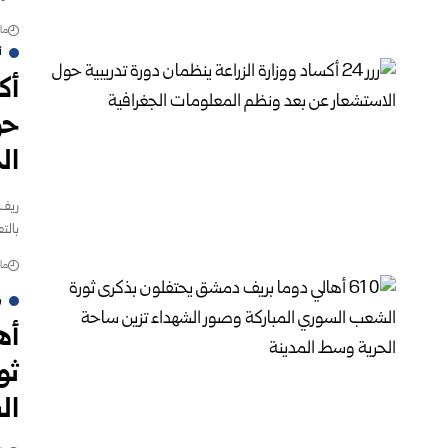
مارس 
أ
أك
حو
ال
ريف 
بالتع
مارس 
ر
أه
ثو
ال