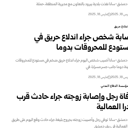
دمشق-سانا‏ نفذت بلدية يبرود بالتعاون مع مديرية المنطقة، حملة
18, 2025
مارس 18, 2025
ندلاع حريق
ابة شخص جراء اندلاع حريق في
تودع للمحروقات بدوما
دمشق-سانا أصيب شخص اليوم جراء اندلاع حريق ضخم في مستودع للمحروقات
نة دوما جانب جسر مسرابا، في
18, 2025
مارس 18, 2025
ؤسسة الدفاع المدني
اة رجل وإصابة زوجته جراء حادث قرب
ا العمالية ‏
دمشق-سانا ‏ توفي رجل وأصيبت زوجته بجروح بليغة جراء حادث وقع اليوم على ‏طريق
 العمالية في ريف دمشق