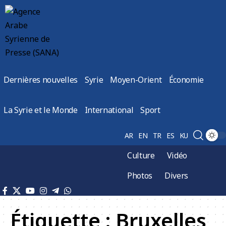
Dernières nouvelles
Syrie
Moyen-Orient
Économie
La Syrie et le Monde
International
Sport
AR
EN
TR
ES
KU
Culture
Vidéo
Photos
Divers
Étiquette :
Bruxelles