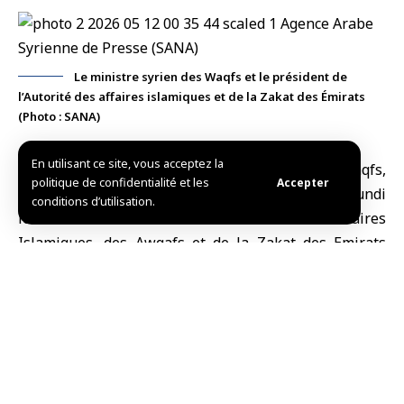
Le ministre syrien des Waqfs et le président de
l’Autorité des affaires islamiques et de la Zakat des Émirats
(Photo : SANA)
En utilisant ce site, vous acceptez la
Damas, (SANA)
Le ministre syrien des Waqfs,
politique de confidentialité et les
Accepter
Mohammad Abou al-Kheir Choukri, a rencontré lundi
conditions d’utilisation.
le Président de l’Autorité Générale des Affaires
Islamiques, des Awqafs et de la Zakat des
Emirats
Arabes Unis
, Omar Habtoor Al Darei, au complexe
Yalbogha à Damas.
Au cours de la réunion, les deux parties ont examiné
les moyens de renforcer la coopération conjointe,
l’échange d’expertises dans les domaines religieux, et
plusieurs questions d’intérêt commun, en vue de