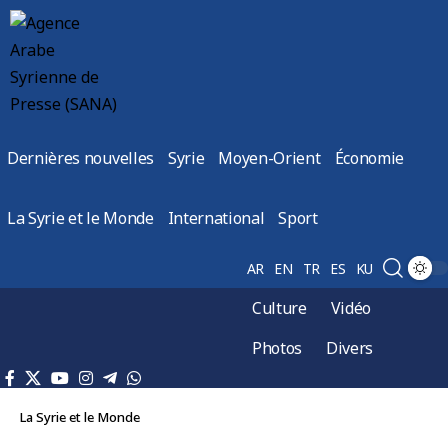
Dernières nouvelles
Syrie
Moyen-Orient
Économie
La Syrie et le Monde
International
Sport
AR
EN
TR
ES
KU
Culture
Vidéo
Photos
Divers
La Syrie et le Monde