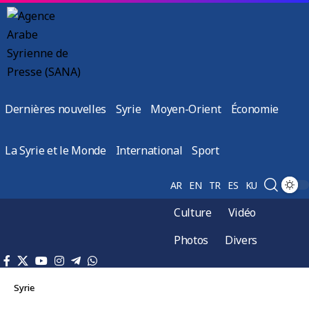
Dernières nouvelles
Syrie
Moyen-Orient
Économie
La Syrie et le Monde
International
Sport
AR
EN
TR
ES
KU
Culture
Vidéo
Photos
Divers
Syrie