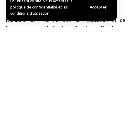
En utilisant ce site, vous acceptez la
politique de confidentialité et les
Accepter
conditions d’utilisation.
Damas-SANA / Le ministre de l’Éducation et de
l’enseignement, M. Nazir Al-Qadri, a affirmé que
pendant les trois derniers mois, plusieurs réunions
ont été tenues avec des organisations locales et
internationales opérant dans le domaine de
l’éducation, tels que l’UNESCO et l’UNICEF, dans le but
d’identifier les besoins des écoles et des étudiants, et
le mécanisme pour renforcer et développer le
processus éducatif dans le pays.
Dans une déclaration publiée aujourd’hui sur la
chaîne du ministère sur Telegram, le ministre Al-
Qadri a fait noter: « Nous avons travaillé pour
compter et analyser les données des départements
dans les gouvernorats, tels que le nombre d’élèves,
d’enseignants et d’écoles, et leurs besoins en termes