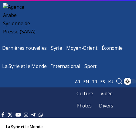
Dernières nouvelles
Syrie
Moyen-Orient
Économie
La Syrie et le Monde
International
Sport
AR
EN
TR
ES
KU
Culture
Vidéo
Photos
Divers
La Syrie et le Monde