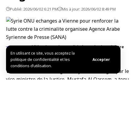
Publié: 2026/06/02 6:21 PM
Mis à jour: 2026/06/02 8:49 PM
La délégation syrienne, dirigée par le vice ministre
En utilisant ce site, vous acceptez la
de la Justice, Mustafa Al Qassem
politique de confidentialité et les
Accepter
conditions d’utilisation.
Vienne, (SANA)
La délégation syrienne, dirigée par le
vice ministre de la Justice
,
Mustafa Al Qassem
, a tenu
deux réunions séparées avec des responsables de
l’Office des
Nations unies
contre la drogue et le crime,
en marge de la 35ᵉ session de la Commission pour la
prévention du crime et la justice pénale, qui se tient à
Vienne, la capitale autrichienne.
Les participants ont examiné le renforcement de la