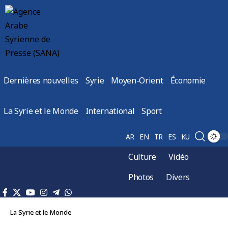
Dernières nouvelles
Syrie
Moyen-Orient
Économie
La Syrie et le Monde
International
Sport
AR
EN
TR
ES
KU
Culture
Vidéo
Photos
Divers
La Syrie et le Monde