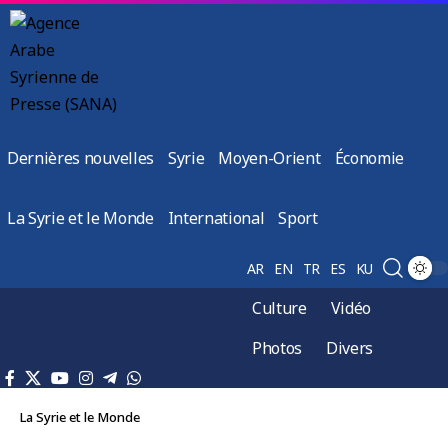
Dernières nouvelles
Syrie
Moyen-Orient
Économie
La Syrie et le Monde
International
Sport
AR
EN
TR
ES
KU
Culture
Vidéo
Photos
Divers
La Syrie et le Monde