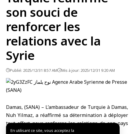
son souci de
renforcer les
relations avec la
Syrie
Publié: 2025/12/31 8:57 AM
Mis à jour: 2025/12/31 9:20 AM
Damas, (SANA) – L’
ambassadeur de Turquie
à Damas,
Nuh Yilmaz, a réaffirmé sa détermination à déployer
tout effort pour renforcer les relations de son pays
En utilisant ce site, vous acceptez la
avec la Syrie sœur.