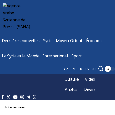
Dernières nouvelles
Syrie
Moyen-Orient
Économie
La Syrie et le Monde
International
Sport
AR
EN
TR
ES
KU
Culture
Vidéo
Photos
Divers
International