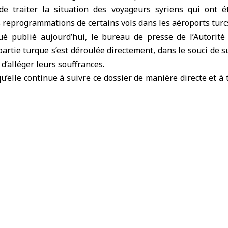
de traiter la situation des
voyageurs syriens
qui ont é
s reprogrammations de certains vols dans les
aéroports turc
 publié aujourd’hui, le bureau de presse de l’Autorité 
partie turque s’est déroulée directement, dans le souci de su
d’alléger leurs souffrances.
qu’elle continue à suivre ce dossier de manière directe et à 
es, afin de garantir la protection des droits des voyageurs 
s et de préserver leur dignité, conformément aux ca
voyageurs syriens