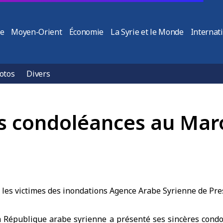
ie
Moyen-Orient
Économie
La Syrie et le Monde
Internat
otos
Divers
es condoléances au Maro
a
République arabe syrienne
a présenté ses sincères cond