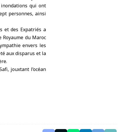
s
inondations
qui ont
ept personnes, ainsi
s et des Expatriés a
 le Royaume du Maroc
sympathie envers les
té aux disparus et la
ère.
Safi
, jouxtant l’océan