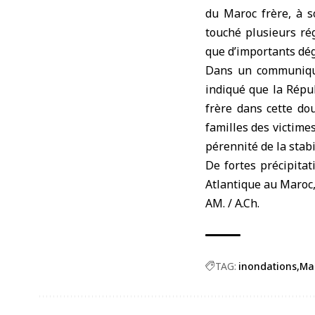
du
Maroc
frère, à 
touché plusieurs ré
que d’importants dég
Dans un communiqué 
indiqué que la Répu
frère dans cette do
familles des victime
pérennité de la stab
De fortes précipita
Atlantique au Maroc, 
AM. / A.Ch.
TAG:
inondations
Ma