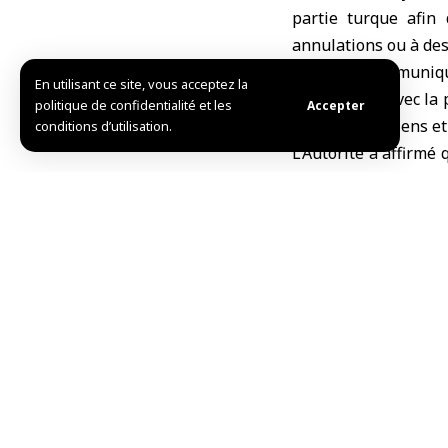
partie turque afin 
annulations ou à de
Dans un communiqué
En utilisant ce site, vous acceptez la
coopération avec la 
politique de confidentialité et les
Accepter
voyageurs syriens et 
conditions d’utilisation.
L’Autorité a affirmé 
les parties concerné
leurs déplacement
réglementaires.
R.kh. / A.Ch.
TAG:
aéroports turcs
Partager cet article