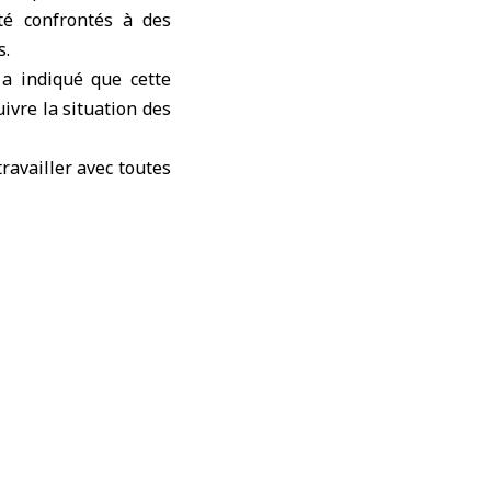
té confrontés à des
s
.
a indiqué que cette
ivre la situation des
travailler avec toutes
syriens, de faciliter
dres juridiques et