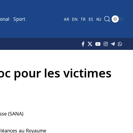
ional
Sport
AR
EN
TR
ES
KU
c pour les victimes
oléances au Royaume