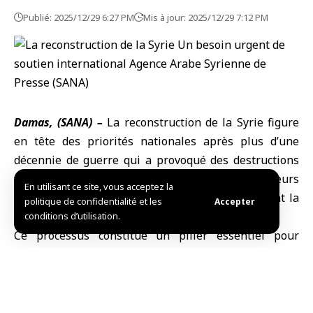
Publié: 2025/12/29 6:27 PM
Mis à jour: 2025/12/29 7:12 PM
Damas, (SANA) –
La reconstruction de
la Syrie
figure
en tête des priorités nationales après plus d’une
décennie de guerre qui a provoqué des destructions
massives des
infrastructures
, ainsi que des secteurs
En utilisant ce site, vous acceptez la
économiques et de services, affectant directement la
politique de confidentialité et les
Accepter
vie de millions de Syriens.
conditions d’utilisation.
Ce processus constitue un pilier essentiel pour
rétablir la stabilité économique et sociale, assurer
une reprise durable et relancer le développement
dans l’ensemble des régions du pays.
Dans ce contexte, la
Banque mondiale
a estimé dans