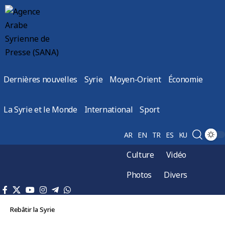
Dernières nouvelles
Syrie
Moyen-Orient
Économie
La Syrie et le Monde
International
Sport
AR
EN
TR
ES
KU
Culture
Vidéo
Photos
Divers
Rebâtir la Syrie