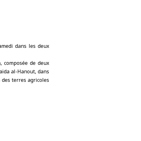
samedi dans les deux
n, composée de deux
Saïda al-Hanout, dans
 des terres agricoles
ssés.
’armée d’occupation
lle y a installé un
vant de se retirer. La
 1974 en s’infiltrant
es arrestations et le