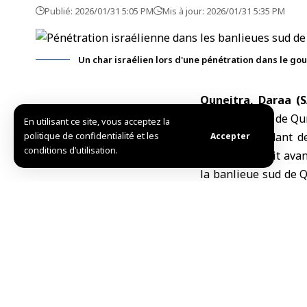
Publié: 2026/01/31 5:05 PM
Mis à jour: 2026/01/31 5:35 PM
Un char israélien lors d'une pénétration dans le go
Quneitra, Daraa (
banlieues sud de Qun
En utilisant ce site, vous acceptez la
politique de confidentialité et les
Le correspondant d
Accepter
conditions d’utilisation.
véhicules, avait ava
la banlieue sud de Q
inhabitées, dans le b
Le correspondant d
composée de cinq b
checkpoint provisoire
présence de cette fo
Israël poursuit ses 
dans le sud de la Sy