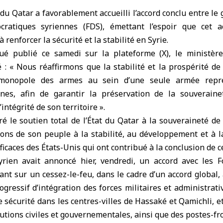
 du Qatar
a favorablement accueilli l’accord conclu entre le
cratiques syriennes (
FDS
), émettant l’espoir que cet a
à renforcer la sécurité et la stabilité
en Syrie
.
 publié ce samedi sur la plateforme (X), le ministère 
 : « Nous réaffirmons que la stabilité et la prospérité de
e monopole des armes au sein d’une seule armée repré
nes, afin de garantir la préservation de la souverain
intégrité de son territoire ».
ré le soutien total de l’État du Qatar à la souveraineté de 
ions de son peuple à la stabilité, au développement et à l
fficaces des
États-Unis
qui ont contribué à la conclusion de ce
rien avait annoncé hier, vendredi, un accord avec les F
tant sur un
cessez-le-feu
, dans le cadre d’un accord global,
gressif d’intégration des forces militaires et administrati
e sécurité dans les centres-villes de Hassaké et Qamichli, et
tutions civiles et gouvernementales, ainsi que des postes-fr