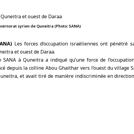
uvernorat syrien de Quneitra (Photo: SANA)
SANA)
Les forces d’occupation israéliennes ont pénétré 
eitra et ouest de Daraa.
e SANA à Quneitra a indiqué qu’une force de l’occupatio
ncé depuis la colline Abou Ghaithar vers l’ouest du village 
uneitra, et avait tiré de manière indiscriminée en direction
ut d’intimider les habitants et les bergers, sans faire de ble
e SANA à Daraa a également rapporté qu’une force de l
lindés avait pénétré dans la banlieue ouest de Daraa. E
 sur la route de Wadi Jamla, procédé à une fouille limitée a
rce a suscité une atmosphère de tension dans la région.
agressions et ses violations de l’accord de désengagement de
rie et en s’en prenant aux citoyens par des perquisitions, d