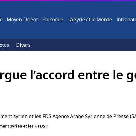
ie
Moyen-Orient
Économie
La Syrie et le Monde
Internat
otos
Divers
rgue l’accord entre le
ent syrien et les « FDS »