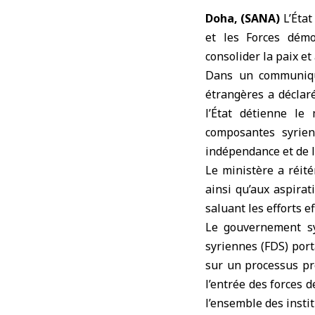
Doha, (SANA)
L’
État
et les Forces démo
consolider la paix et 
Dans un communiqué
étrangères a déclaré
l’État détienne l
composantes syrien
indépendance et de l’
Le ministère a réité
ainsi qu’aux aspirat
saluant les efforts e
Le gouvernement sy
syriennes (FDS) por
sur un processus pro
l’entrée des forces d
l’ensemble des insti