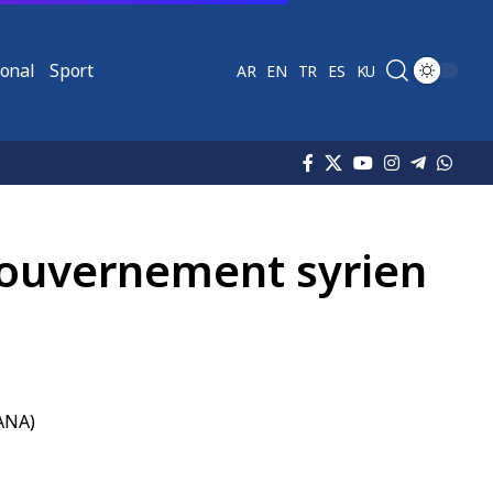
ional
Sport
AR
EN
TR
ES
KU
 gouvernement syrien