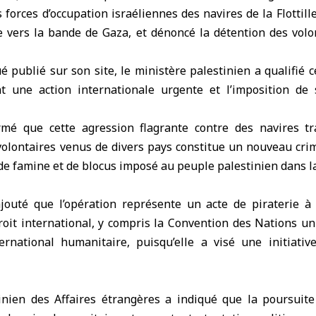
es forces d’occupation israéliennes des navires de la
Flottil
te vers la bande de Gaza, et dénoncé la détention des volo
ublié sur son site, le ministère palestinien a qualifié c
t une action internationale urgente et l’imposition de 
rmé que cette agression flagrante contre des navires tr
olontaires venus de divers pays constitue un nouveau crim
de famine et de blocus imposé au peuple palestinien dans l
outé que l’opération représente un acte de piraterie à 
roit international, y compris la Convention des Nations uni
ernational humanitaire, puisqu’elle a visé une initiative 
inien des Affaires étrangères a indiqué que la poursuite