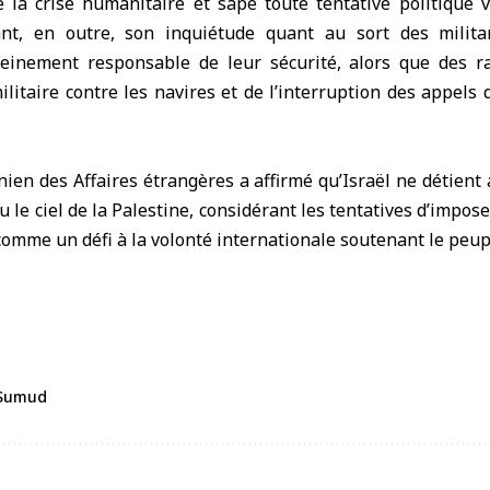
 la crise humanitaire et sape toute tentative politique v
mant, en outre, son inquiétude quant au sort des milita
leinement responsable de leur sécurité, alors que des r
militaire contre les navires et de l’interruption des appels
nien des Affaires étrangères a affirmé qu’Israël ne détien
ou le ciel de la Palestine, considérant les tentatives d’imp
comme un défi à la volonté internationale soutenant le peup
l Sumud