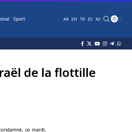
ional
Sport
AR
EN
TR
ES
KU
ël de la flottille
 condamné, ce mardi,