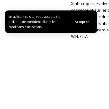
Xinhua que les deux
domaines et sur les 
Un porte-parole du m
En utilisant ce site, vous acceptez la
politique de confidentialité et les
Accepter
occasion pour renfor
conditions d’utilisation.
stabilité et d’énergi
W.H. / L.A.
TAG:
Chine
Vladimir 
Partager cet article
Choix de l’éditeur