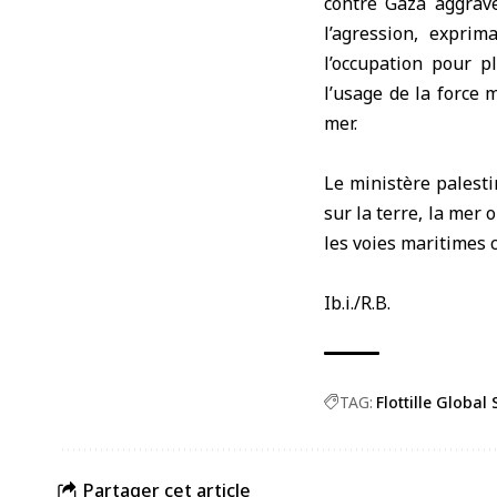
contre Gaza aggrave
l’agression, expri
l’occupation pour p
l’usage de la force 
mer.
Le ministère palesti
sur la terre, la mer 
les voies maritimes 
Ib.i./R.B.
TAG:
Flottille Globa
Partager cet article