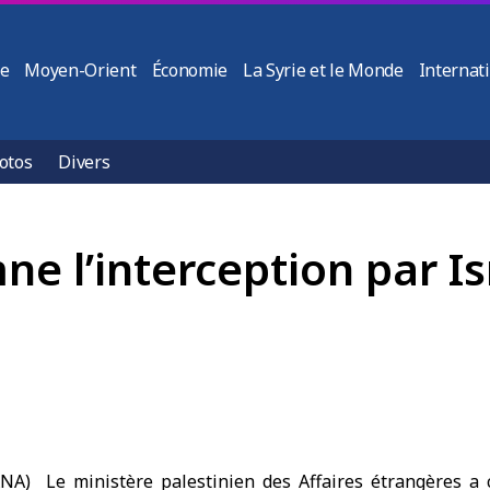
ie
Moyen-Orient
Économie
La Syrie et le Monde
Internat
otos
Divers
 l’interception par Isra
NA) Le ministère palestinien des Affaires étrangères a