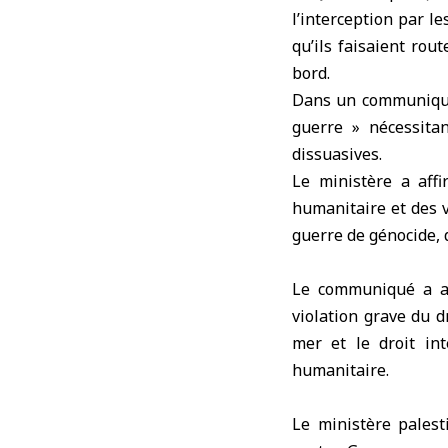
l’interception par l
qu’ils faisaient rou
bord.
Dans un communiqué p
guerre » nécessitan
dissuasives.
Le ministère a affi
humanitaire et des v
guerre de génocide, 
Le communiqué a aj
violation grave du d
mer et le droit int
humanitaire.
Le ministère palest