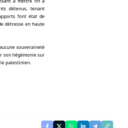
isant à mettre fin à
nts détenus, tenant
apports font état de
 de détresse en haute
t aucune souveraineté
oser son hégémonie sur
le palestinien.