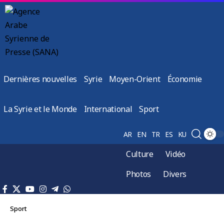
Dernières nouvelles
Syrie
Moyen-Orient
Économie
La Syrie et le Monde
International
Sport
AR
EN
TR
ES
KU
Culture
Vidéo
Photos
Divers
Sport