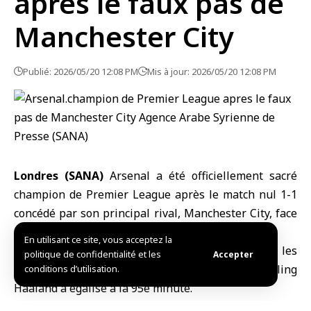
après le faux pas de
Manchester City
Publié: 2026/05/20 12:08 PM
Mis à jour: 2026/05/20 12:08 PM
Londres (SANA)
Arsenal
a été officiellement sacré
champion de Premier League après le match nul 1-1
concédé par son principal rival, Manchester City, face
à Bournemouth mardi, lors de la 37e journée.
En utilisant ce site, vous acceptez la
Le Français Elie Junior a ouvert le score pour les
politique de confidentialité et les
Accepter
locaux à la 40e minute, mais le Norvégien Erling
conditions d’utilisation.
Haaland a égalisé à la 95e minute.
Grâce à ce résultat, Manchester City reste à la