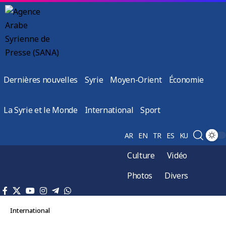
Dernières nouvelles
Syrie
Moyen-Orient
Économie
La Syrie et le Monde
International
Sport
AR
EN
TR
ES
KU
Culture
Vidéo
Photos
Divers
International