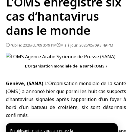
L’OMS enregistre six
cas d’hantavirus
dans le monde
Publié: 2026/05/09 3:49 PM
Mis à jour: 2026/05/09 3:49 PM
L’Organisation mondiale de la santé (OMS )
Genève, (SANA)
L’
Organisation mondiale de la santé
(OMS ) a annoncé hier que parmi les huit cas suspects
d’
hantavirus
signalés après l’apparition d’un foyer à
bord d’un bateau de croisière, six sont désormais
confirmés.
Cité par l’Agence France-Presse, l’OMS a indiqué dans
En utilisant ce site, vous acceptez la