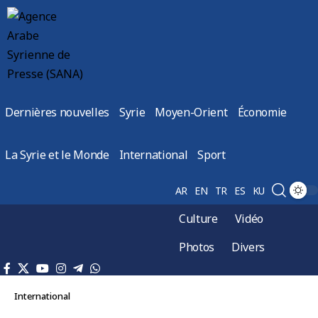
Dernières nouvelles
Syrie
Moyen-Orient
Économie
La Syrie et le Monde
International
Sport
AR
EN
TR
ES
KU
Culture
Vidéo
Photos
Divers
International