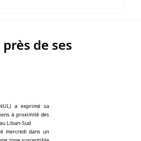
 près de ses
INUL
) a exprimé sa
liens à proximité des
 au Liban-Sud
aré mercredi dans un
une zone susceptible