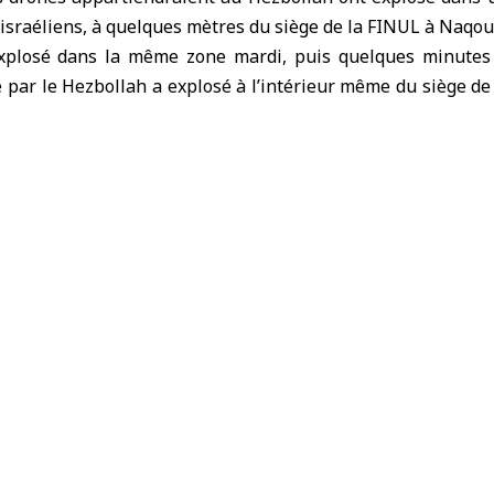
s israéliens, à quelques mètres du siège de la FINUL à Naqou
xplosé dans la même zone mardi, puis quelques minutes 
é par le Hezbollah a explosé à l’intérieur même du siège d
ont été endommagés, mais aucune victime n’a été signalée, 
utes les parties à éviter toute activité à proximité des posi
insi que tout acte susceptible de mettre en danger les for
te : « Nous avons protesté contre la présence et les a
ue les mouvements de ses soldats et de ses véhicules près
testé auprès des Forces armées libanaises concernant les
imité de nos positions».
 qu’elle continue de soumettre des rapports impartiaux au
le terrain dans le sud du Liban.