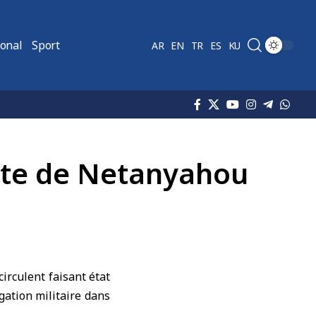
ional
Sport
AR
EN
TR
ES
KU
site de Netanyahou
irculent faisant état
ation militaire dans