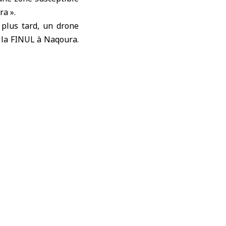
ra ».
plus tard, un drone
e la FINUL à Naqoura.
selon le communiqué.
tions et du personnel
ces de maintien de la
ctivités de l’armée
 de notre siège. Nous
 activités d’acteurs
 Conseil de sécurité