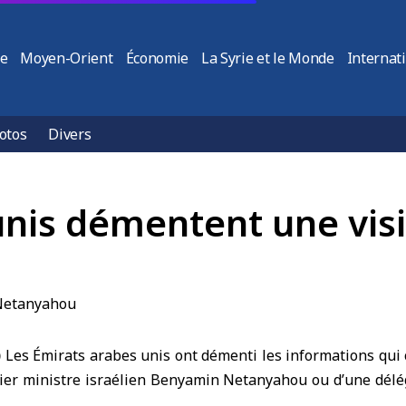
ie
Moyen-Orient
Économie
La Syrie et le Monde
Internat
otos
Divers
unis démentent une vi
)
Les
Émirats arabes unis
ont démenti les informations qui c
mier ministre israélien Benyamin Netanyahou ou d’une délég