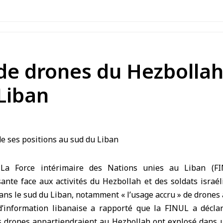
 de drones du Hezbollah
Liban
)
La Force intérimaire des Nations unies au Liban (
F
ante face aux activités du Hezbollah et des soldats israé
ans le sud du Liban, notamment « l’usage accru » de drones
d’information libanaise a rapporté que la FINUL a décl
s drones appartiendraient au Hezbollah ont explosé dans 