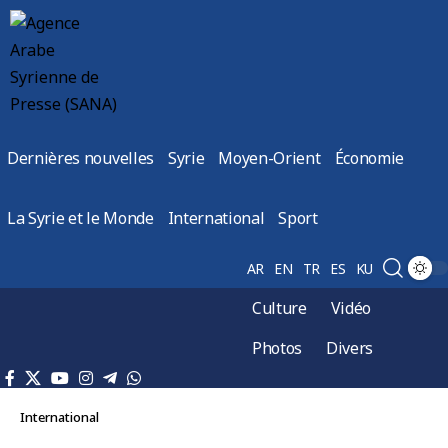
Dernières nouvelles
Syrie
Moyen-Orient
Économie
La Syrie et le Monde
International
Sport
AR
EN
TR
ES
KU
Culture
Vidéo
Photos
Divers
International