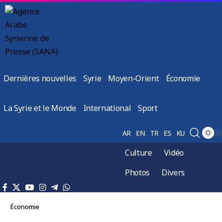
Dernières nouvelles
Syrie
Moyen-Orient
Économie
La Syrie et le Monde
International
Sport
AR
EN
TR
ES
KU
Culture
Vidéo
Photos
Divers
Économie