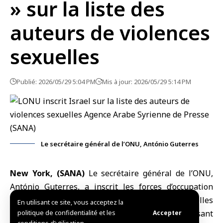
» sur la liste des
auteurs de violences
sexuelles
Publié: 2026/05/29 5:04 PM
Mis à jour: 2026/05/29 5:14 PM
Le secrétaire général de l’ONU, António Guterres
New York, (SANA)
Le secrétaire général de l’
ONU
,
António Guterres, a inscrit les forces d’
occupation
israélienne
s sur la liste des “parties pour lesquelles
En utilisant ce site, vous acceptez la
existent des informations crédibles laissant
politique de confidentialité et les
Accepter