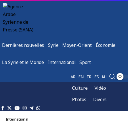
Dernières nouvelles
Syrie
Moyen-Orient
Économie
La Syrie et le Monde
International
Sport
AR
EN
TR
ES
KU
Culture
Vidéo
Photos
Divers
International