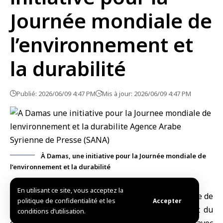
Journée mondiale de
l’environnement et
la durabilité
Publié: 2026/06/09 4:47 PM
Mis à jour: 2026/06/09 4:47 PM
À Damas, une initiative pour la Journée mondiale de
l’environnement et la durabilité
En utilisant ce site, vous acceptez la
Damas, (SANA)
À l’occasion de la
Journée mondiale de
politique de confidentialité et les
Accepter
l’environnement
, la Direction de l’Environnement du
conditions d’utilisation.
gouvernorat de
Damas
, en coopération avec