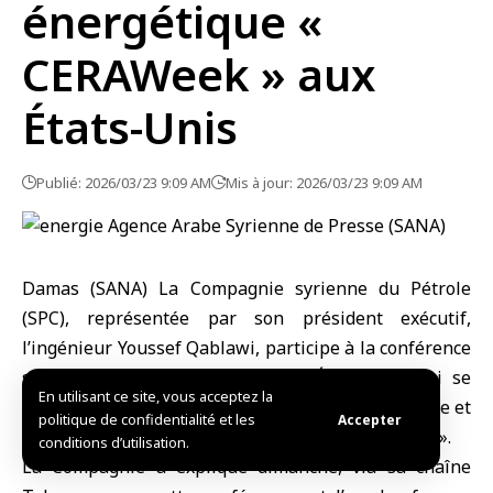
énergétique «
CERAWeek » aux
États-Unis
Publié: 2026/03/23 9:09 AM
Mis à jour: 2026/03/23 9:09 AM
Damas (SANA) La
Compagnie syrienne du Pétrole
(SPC), représentée par son président exécutif,
l’ingénieur Youssef Qablawi, participe à la conférence
sur l’énergie «
CERAWeek
» aux États-Unis, qui se
En utilisant ce site, vous acceptez la
tient du 23 au 27 mars, sur le thème « Convergence et
politique de confidentialité et les
Accepter
concurrence : énergie, technologie et géopolitique ».
conditions d’utilisation.
La Compagnie a expliqué dimanche, via sa chaîne