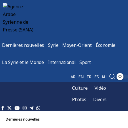
Dernières nouvelles
Syrie
Moyen-Orient
Économie
La Syrie et le Monde
International
Sport
AR
EN
TR
ES
KU
Culture
Vidéo
Photos
Divers
Dernières nouvelles