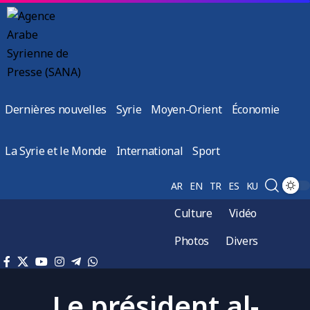
Dernières nouvelles
Syrie
Moyen-Orient
Économie
La Syrie et le Monde
International
Sport
AR
EN
TR
ES
KU
Culture
Vidéo
Photos
Divers
Le président al-