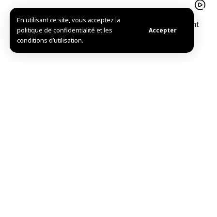
En utilisant ce site, vous acceptez la
Le pistache d’Alep est un trésor agricolequi soutient
politique de confidentialité et les
Accepter
l’économie familiale à Idleb
conditions d’utilisation.
Mise en service de l’Hôpital national de Douma après
sa réhabilitation