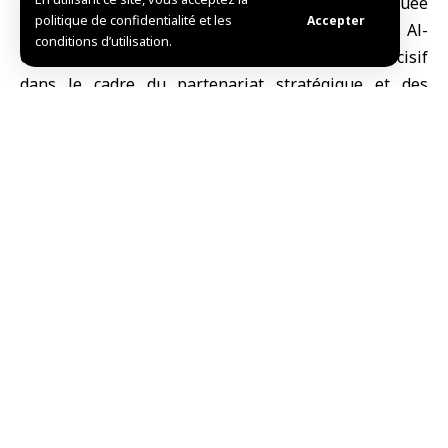
Barrack
, a affirmé que la visite historique effectuée
politique de confidentialité et les
Accepter
cette semaine par
le président syrien
Ahmad Al-
conditions d’utilisation.
Charaa
à Washington constitue un tournant décisif
dans le cadre du partenariat stratégique et des
relations entre les deux pays.
Il a souligné que l’abrogation de la loi César
représenterait une étape essentielle vers la relance
et la prospérité de la Syrie.
Dans un tweet sur son compte X, Barrack a déclaré : «
Cette semaine marque un moment décisif dans
l’histoire contemporaine du Moyen-Orient et illustre
la profonde transformation qu’a connue la Syrie,
passée de l’isolement à la coopération. J’ai eu
l’honneur d’accompagner le président syrien Ahmad
Al-Charaa à la Maison-Blanche, pour devenir le
premier chef d’État syrien à se rendre aux États-Unis
depuis l’indépendance de son pays en 1946. »