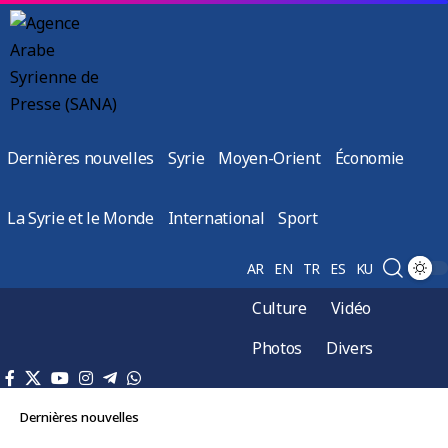
Dernières nouvelles
Syrie
Moyen-Orient
Économie
La Syrie et le Monde
International
Sport
AR
EN
TR
ES
KU
Culture
Vidéo
Photos
Divers
Dernières nouvelles