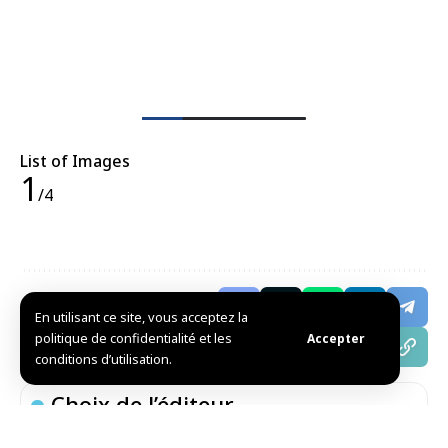
List of Images
1
/4
Partager cet
En utilisant ce site, vous acceptez la
article
politique de confidentialité et les
Accepter
conditions d’utilisation.
Choix de l’éditeur