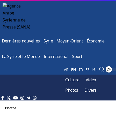
Dernières nouvelles
Syrie
Moyen-Orient
Économie
La Syrie et le Monde
International
Sport
AR
EN
TR
ES
KU
Culture
Vidéo
Photos
Divers
Photos