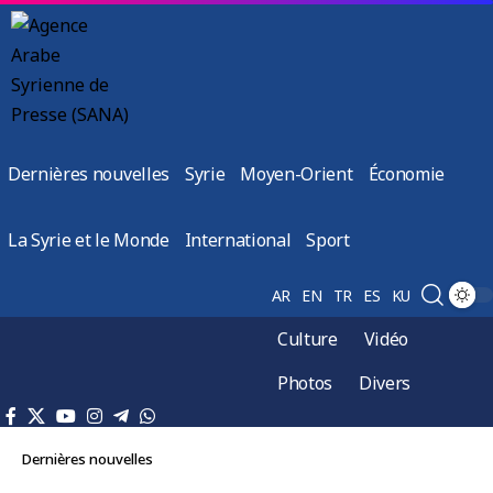
Dernières nouvelles
Syrie
Moyen-Orient
Économie
La Syrie et le Monde
International
Sport
AR
EN
TR
ES
KU
Culture
Vidéo
Photos
Divers
Dernières nouvelles