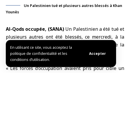
Un Palestinien tué et plusieurs autres blessés à Khan
Younès
Al-Qods occupée, (SANA)
Un Palestinien a été tué et
plusieurs autres ont été blessés, ce mercredi, à la
suite d’un bombardement israélien de l’ouest de la
En utilisant ce site, vous acceptez la
ville de
Khan Younès
, au sud de la bande de
Gaza
.
politique de confidentialité et les
Accepter
conditions d’utilisation.
« Les forces d’occupation avaient pris pour cible un
groupe de Palestiniens près de l’Université Al-Aqsa
(ouest), tuant un Palestinien et blessant d’autres ».
Selon l’agence de presse « WAFA ».
Le bilan de victimes de la guerre d’extermination
menée par l’
occupation israélienne
contre la bande de
Gaza depuis le 7 octobre 2023 s’élève désormais à 72