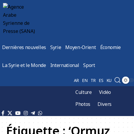
Dernières nouvelles
Syrie
Moyen-Orient
Économie
La Syrie et le Monde
International
Sport
AR
EN
TR
ES
KU
Culture
Vidéo
Photos
Divers
Étiquette :
‘Ormuz