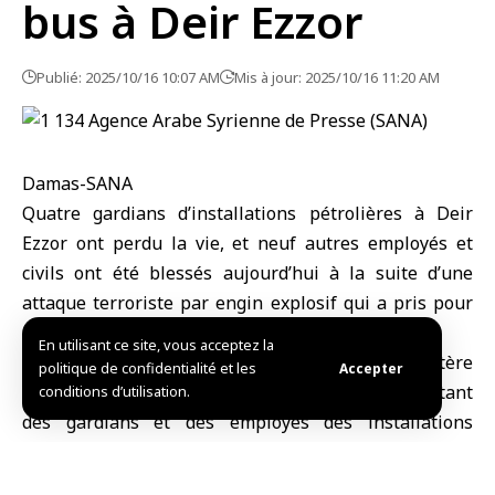
bus à Deir Ezzor
Publié: 2025/10/16 10:07 AM
Mis à jour: 2025/10/16 11:20 AM
Damas-SANA
Quatre gardians d’
installations pétrolières à Deir
Ezzor
ont perdu la vie, et neuf autres employés et
civils ont été blessés aujourd’hui à la suite d’une
attaque terroriste par engin explosif qui a pris pour
cible un bus du ministère de l’Énergie.
En utilisant ce site, vous acceptez la
Dans un communiqué publié aujourd’hui,
le ministère
politique de confidentialité et les
Accepter
syrien de l’Énergie
a précisé qu’un bus transportant
conditions d’utilisation.
des gardians et des employés des installations
pétrolières à Deir Ezzor avait été ciblé par une
attaque terroriste sur la route reliant les villes de