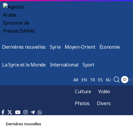
Dernières nouvelles
Syrie
Moyen-Orient
Économie
La Syrie et le Monde
International
Sport
AR
EN
TR
ES
KU
Culture
Vidéo
Photos
Divers
Dernières nouvelles