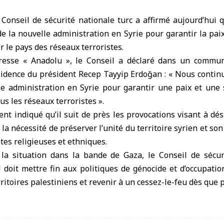
onseil de sécurité nationale turc a affirmé aujourd’hui q
e la nouvelle administration en Syrie pour garantir la paix 
 le pays des réseaux terroristes.
presse « Anadolu », le Conseil a déclaré dans un commu
sidence du président Recep Tayyip Erdoğan : « Nous continu
le administration en Syrie pour garantir une paix et une 
ous les réseaux terroristes ».
nt indiqué qu’il suit de près les provocations visant à dést
 la nécessité de préserver l’unité du territoire syrien et son
es religieuses et ethniques.
la situation dans la bande de Gaza, le Conseil de sécur
l doit mettre fin aux politiques de génocide et d’occupatio
rritoires palestiniens et revenir à un cessez-le-feu dès que p