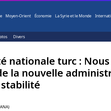
ie
Moyen-Orient
Économie
La Syrie et le Monde
Internat
otos
Divers
té nationale turc : Nou
 de la nouvelle administ
 stabilité