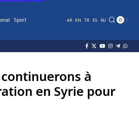
ional
Sport
AR
EN
TR
ES
KU
s continuerons à
ration en Syrie pour