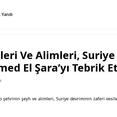
k Yandı
eri ​​Ve Alimleri, Suriy
med El Şara’yı Tebrik Et
M
 şehrinin şeyh ​​ve alimleri, Suriye devriminin zaferi vesil