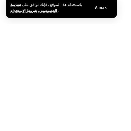
باستخدام هذا الموقع ، فإنك توافق على
سياسة
Almak
و
الخصوصية
شروط الاستخدام
.
Bu haberi paylaş
Editörün Seçimi
Suriye ve Dünya Meteoroloji Örgütü Arasında İşb
Haziran 25, 2026
Körfez Ülkeleri ve ABD’den Suriye’nin Egemenli