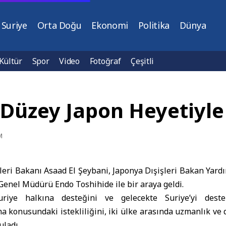
Suriye
Orta Doğu
Ekonomi
Politika
Dünya
Kültür
Spor
Video
Fotoğraf
Çeşitli
t Düzey Japon Heyetiyl
M
eri Bakanı Asaad El Şeybani, Japonya Dışişleri Bakan Yard
 Genel Müdürü Endo Toshihide ile bir araya geldi.
Suriye halkına desteğini ve gelecekte Suriye’yi deste
a konusundaki istekliliğini, iki ülke arasında uzmanlık v
ladı.