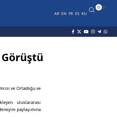
AR
EN
FR
ES
KU
e Görüştü
ımcısı ve Ortadoğu ve
kleyen uluslararası
e deneyim paylaşımına