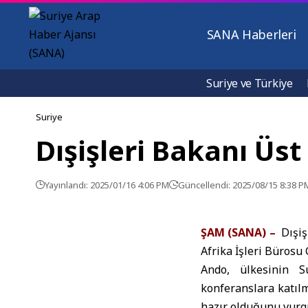
SANA Haberleri
Suriye ve Türkiye
Suriye
Dışişleri Bakanı Üs
Yayınlandı: 2025/01/16 4:06 PM
Güncellendi: 2025/08/15 8:38 P
ŞAM (SANA) –
Dışişl
Afrika İşleri Bürosu
Ando, ​​ülkesinin 
konferanslara katılm
hazır olduğunu vurgu