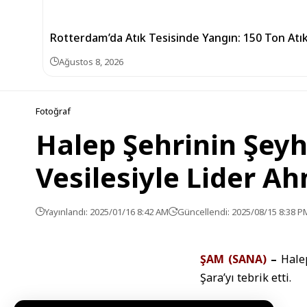
Rotterdam’da Atık Tesisinde Yangın: 150 Ton Atı
Ağustos 8, 2026
Fotoğraf
Halep Şehrinin Şeyhl
Vesilesiyle Lider Ah
Yayınlandı: 2025/01/16 8:42 AM
Güncellendi: 2025/08/15 8:38 P
ŞAM (SANA)
–
Halep
Şara’yı tebrik etti.