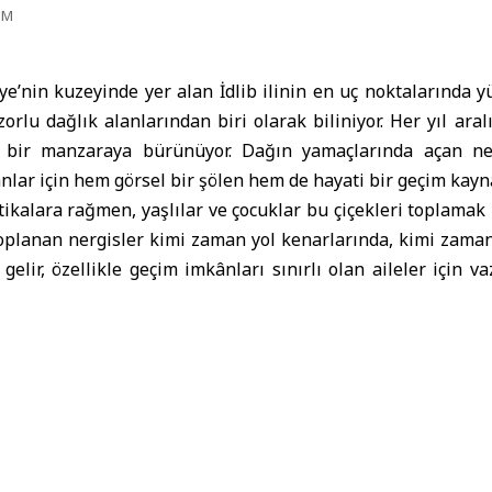
PM
ye’nin kuzeyinde yer alan
İdlib
ilinin en uç noktalarında 
orlu dağlık alanlarından biri olarak biliniyor. Her yıl aral
bir manzaraya bürünüyor. Dağın yamaçlarında açan nerg
nlar için hem görsel bir şölen hem de hayati bir geçim kay
atikalara rağmen, yaşlılar ve çocuklar bu çiçekleri toplamak 
Toplanan nergisler kimi zaman yol kenarlarında, kimi zama
n gelir, özellikle geçim imkânları sınırlı olan aileler için 
an Bir Çiçek
 “narkào” kelimesinden alan ve
 bilinen nergis, ekim ayında düşen
 birlikte filizleniyor ve yaklaşık
ra çiçek açıyor. Beyaz ve sarı