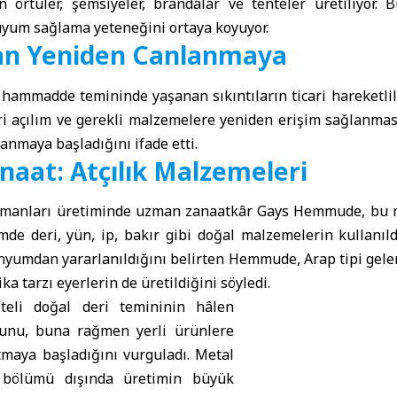
 örtüler, şemsiyeler, brandalar ve tenteler üretiliyor. Bu
uyum sağlama yeteneğini ortaya koyuyor.
an Yeniden Canlanmaya
a hammadde temininde yaşanan sıkıntıların ticari hareketlili
i açılım ve gerekli malzemelere yeniden erişim sağlanması
anmaya başladığını ifade etti.
anaat: Atçılık Malzemeleri
ekipmanları üretiminde uzman zanaatkâr Gays Hemmude, bu m
de deri, yün, ip, bakır gibi doğal malzemelerin kullanıldı
nyumdan yararlanıldığını belirten Hemmude, Arap tipi gelen
ka tarzı eyerlerin de üretildiğini söyledi.
teli doğal deri temininin hâlen
ğunu, buna rağmen yerli ürünlere
tmaya başladığını vurguladı. Metal
r bölümü dışında üretimin büyük