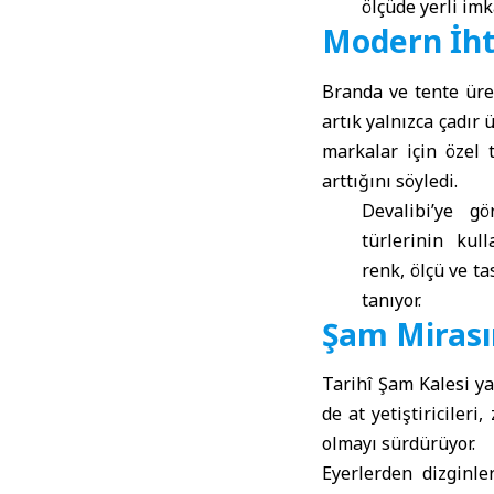
ölçüde yerli imk
Modern İht
Branda ve tente üre
artık yalnızca çadır 
markalar için özel 
arttığını söyledi.
Devalibi’ye g
türlerinin kul
renk, ölçü ve 
tanıyor.
Şam Mirası
Tarihî Şam Kalesi y
de at yetiştiriciler
olmayı sürdürüyor.
Eyerlerden dizginl