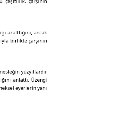
 çeşitlilik, çarşının
ği azalttığını, ancak
yla birlikte çarşının
esleğin yüzyıllardır
ğını anlattı. Üzengi
eksel eyerlerin yanı