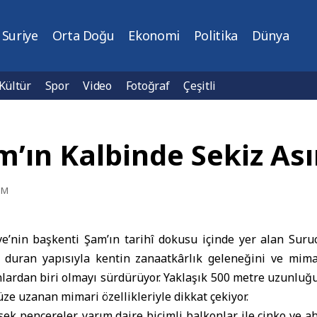
Suriye
Orta Doğu
Ekonomi
Politika
Dünya
Kültür
Spor
Video
Fotoğraf
Çeşitli
m’ın Kalbinde Sekiz Asır
PM
e’nin başkenti
Şam
’ın tarihî dokusu içinde yer alan Suruc
a duran yapısıyla kentin zanaatkârlık geleneğini ve mim
lardan biri olmayı sürdürüyor. Yaklaşık 500 metre uzunluğ
 uzanan mimari özellikleriyle dikkat çekiyor.
ksek pencereler, yarım daire biçimli balkonlar ile çinko ve 