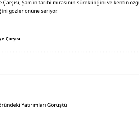
 Çarşısı, Şam’ın tarihî mirasının sürekliliğini ve kentin öz
ini gözler önüne seriyor.
ye Çarşısı
töründeki Yatırımları Görüştü