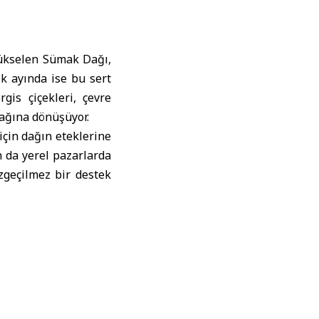
yükselen Sümak Dağı,
ık ayında ise bu sert
is çiçekleri, çevre
nağına dönüşüyor.
için dağın eteklerine
n da yerel pazarlarda
vazgeçilmez bir destek