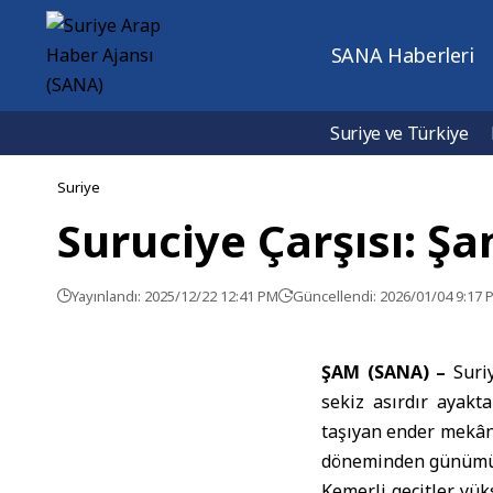
SANA Haberleri
Suriye ve Türkiye
Suriye
Suruciye Çarşısı: Şa
Yayınlandı: 2025/12/22 12:41 PM
Güncellendi: 2026/01/04 9:17 
ŞAM (SANA) –
Suriy
sekiz asırdır ayakt
taşıyan ender mekân
döneminden günümüze
Kemerli geçitler, yü