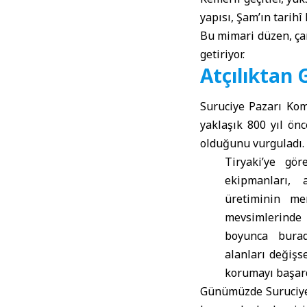
yapısı, Şam’ın tarih
Bu mimari düzen, çar
getiriyor.
Atçılıktan
Suruciye Pazarı Kom
yaklaşık 800 yıl ön
olduğunu vurguladı.
Tiryaki’ye gör
ekipmanları, a
üretiminin me
mevsimlerinde 
boyunca burad
alanları değişs
korumayı başard
Günümüzde Suruciye’d