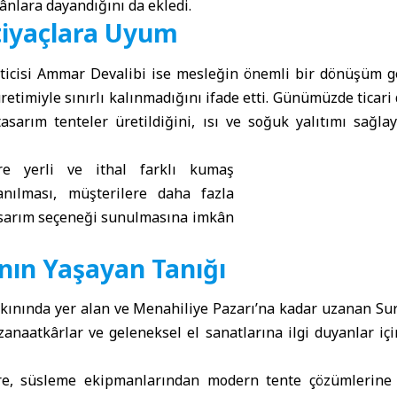
ânlara dayandığını da ekledi.
iyaçlara Uyum
ticisi Ammar Devalibi ise mesleğin önemli bir dönüşüm geç
üretimiyle sınırlı kalınmadığını ifade etti. Günümüzde ticari
tasarım tenteler üretildiğini, ısı ve soğuk yalıtımı sağla
öre yerli ve ithal farklı kumaş
lanılması, müşterilere daha fazla
tasarım seçeneği sunulmasına imkân
nın Yaşayan Tanığı
akınında yer alan ve Menahiliye Pazarı’na kadar uzanan Sur
i, zanaatkârlar ve geleneksel el sanatlarına ilgi duyanlar i
ere, süsleme ekipmanlarından modern tente çözümlerin