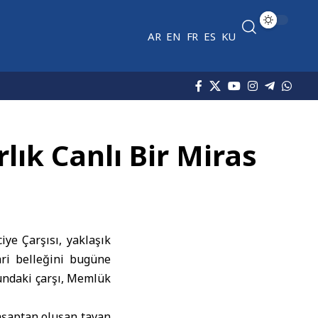
AR
EN
FR
ES
KU
lık Canlı Bir Miras
iye Çarşısı, yaklaşık
ari belleğini bugüne
undaki çarşı, Memlük
ahşaptan oluşan tavan