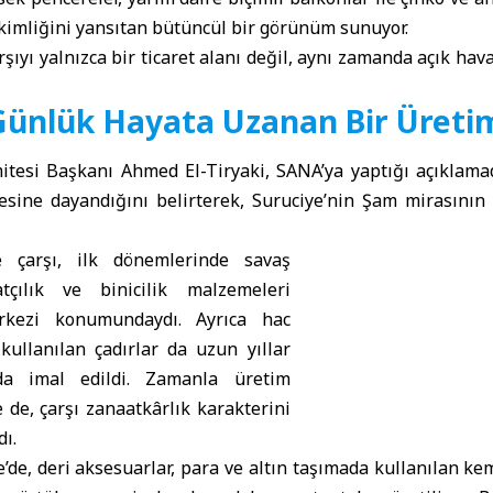
î kimliğini yansıtan bütüncül bir görünüm sunuyor.
şıyı yalnızca bir ticaret alanı değil, aynı zamanda açık hav
 Günlük Hayata Uzanan Bir Üreti
itesi Başkanı Ahmed El-Tiryaki, SANA’ya yaptığı açıklamad
cesine dayandığını belirterek, Suruciye’nin Şam mirasının 
e çarşı, ilk dönemlerinde savaş
tçılık ve binicilik malzemeleri
rkezi konumundaydı. Ayrıca hac
kullanılan çadırlar da uzun yıllar
a imal edildi. Zamanla üretim
e de, çarşı zanaatkârlık karakterini
ı.
e, deri aksesuarlar, para ve altın taşımada kullanılan kem