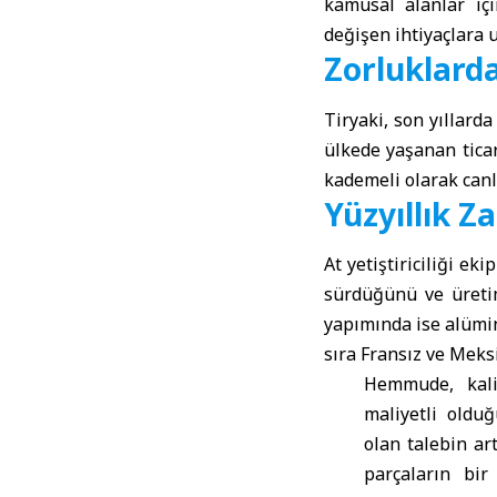
kamusal alanlar için
değişen ihtiyaçlara 
Zorluklard
Tiryaki, son yıllard
ülkede yaşanan ticar
kademeli olarak canl
Yüzyıllık Z
At yetiştiriciliği 
sürdüğünü ve üretim
yapımında ise alümi
sıra Fransız ve Meksi
Hemmude, kali
maliyetli oldu
olan talebin ar
parçaların bi