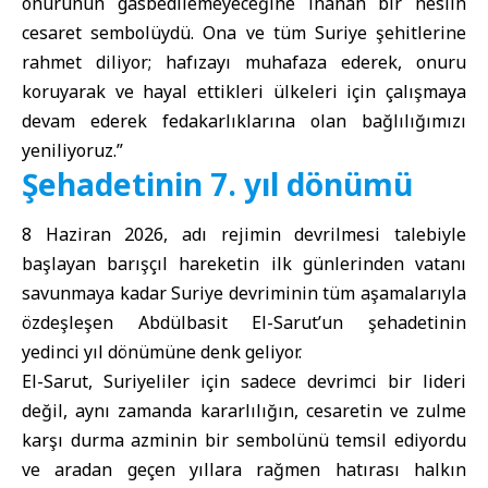
onurunun gasbedilemeyeceğine inanan bir neslin
cesaret sembolüydü. Ona ve tüm Suriye şehitlerine
rahmet diliyor; hafızayı muhafaza ederek, onuru
koruyarak ve hayal ettikleri ülkeleri için çalışmaya
devam ederek fedakarlıklarına olan bağlılığımızı
yeniliyoruz.”
Şehadetinin 7. yıl dönümü
8 Haziran 2026, adı rejimin devrilmesi talebiyle
başlayan barışçıl hareketin ilk günlerinden vatanı
savunmaya kadar Suriye devriminin tüm aşamalarıyla
özdeşleşen Abdülbasit El-Sarut’un şehadetinin
yedinci yıl dönümüne denk geliyor.
El-Sarut, Suriyeliler için sadece devrimci bir lideri
değil, aynı zamanda kararlılığın, cesaretin ve zulme
karşı durma azminin bir sembolünü temsil ediyordu
ve aradan geçen yıllara rağmen hatırası halkın