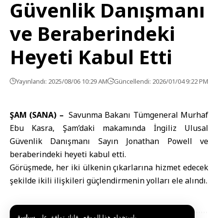
Güvenlik Danışmanı
ve Beraberindeki
Heyeti Kabul Etti
Yayınlandı: 2025/08/06 10:29 AM
Güncellendi: 2026/01/04 9:22 PM
ŞAM (SANA) –
Savunma Bakanı Tümgeneral Murhaf
Ebu Kasra, Şam’daki makamında İngiliz Ulusal
Güvenlik Danışmanı Sayın Jonathan Powell ve
beraberindeki heyeti kabul etti.
Görüşmede, her iki ülkenin çıkarlarına hizmet edecek
şekilde ikili ilişkileri güçlendirmenin yolları ele alındı.
باستخدام هذا الموقع ، فإنك توافق على
سياسة