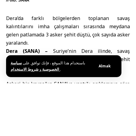
/Foto: SANA
Dera’da farklı bölgelerden toplanan savaş
kalıntılarını imha çalışmaları sırasında meydana
gelen patlamada 3 asker şehit düştü, çok sayıda asker
yaralandı.
Dera (SANA) –
Suriye’nin
Dera
ilinde, savaş
kalıntılarının infilak etmesi sonucu 3 askerin şehit
باستخدام هذا الموقع ، فإنك توافق على
سياسة
Almak
düştüğü, bazı askerlerin ise yaralandığı bildirildi.
و
الخصوصية
شروط الاستخدام
.
Askeri bir kaynağın
SANA
’ya yaptığı açıklamaya göre
patlama, Dera ilinin çeşitli bölgelerinden sökülerek
bir araya getirilen savaş kalıntılarının bulunduğu
bölgede meydana geldi.
Bölgede maddi hasar oluştu
Patlama sonucunda 3 askerin şehit düştüğünü