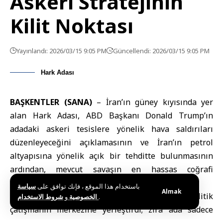
Askeri Stratejinin
Kilit Noktası
Yayınlandı: 2026/03/15 9:05 PM
Güncellendi: 2026/03/15 9:05 PM
Hark Adası
BAŞKENTLER (SANA)
– İran’ın güney kıyısında yer
alan
Hark Adası
,
ABD Başkanı Donald Trump
’ın
adadaki askeri tesislere yönelik hava saldırıları
düzenleyeceğini açıklamasının ve İran’ın petrol
altyapısına yönelik açık bir tehditte bulunmasının
ardından, mevcut savaşın en hassas coğrafi
noktalarından biri haline geldi.
باستخدام هذا الموقع ، فإنك توافق على
سياسة
Almak
Bu açıklama, Hark Adası’nı bölgedeki jeopolitik
و
الخصوصية
شروط الاستخدام
.
çatışmanın merkezine yerleştirdi; zira ada sadece