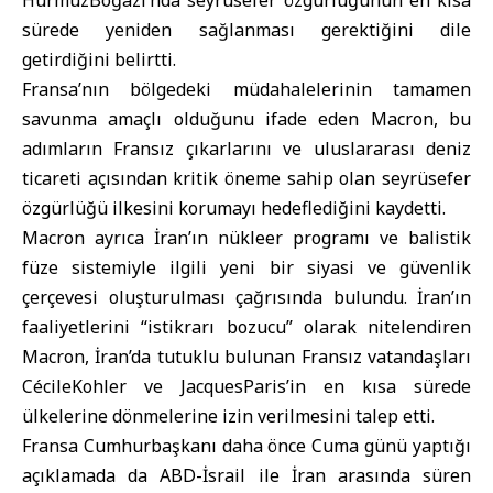
HürmüzBoğazı’nda seyrüsefer özgürlüğünün en kısa
sürede yeniden sağlanması gerektiğini dile
getirdiğini belirtti.
Fransa’nın bölgedeki müdahalelerinin tamamen
savunma amaçlı olduğunu ifade eden Macron, bu
adımların Fransız çıkarlarını ve uluslararası deniz
ticareti açısından kritik öneme sahip olan seyrüsefer
özgürlüğü ilkesini korumayı hedeflediğini kaydetti.
Macron ayrıca İran’ın nükleer programı ve balistik
füze sistemiyle ilgili yeni bir siyasi ve güvenlik
çerçevesi oluşturulması çağrısında bulundu. İran’ın
faaliyetlerini “istikrarı bozucu” olarak nitelendiren
Macron, İran’da tutuklu bulunan Fransız vatandaşları
CécileKohler ve JacquesParis’in en kısa sürede
ülkelerine dönmelerine izin verilmesini talep etti.
Fransa Cumhurbaşkanı daha önce Cuma günü yaptığı
açıklamada da ABD-İsrail ile İran arasında süren