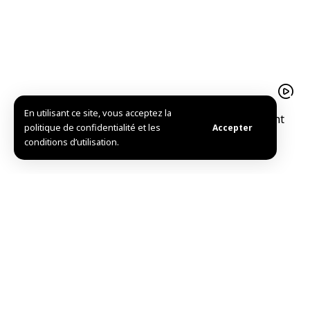
En utilisant ce site, vous acceptez la
Le pistache d’Alep est un trésor agricolequi soutient
politique de confidentialité et les
Accepter
l’économie familiale à Idleb
conditions d’utilisation.