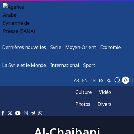
Dernières nouvelles
Syrie
Moyen-Orient
Économie
La Syrie et le Monde
International
Sport
AR
EN
TR
ES
KU
Culture
Vidéo
Photos
Divers
Al‑Chaibani