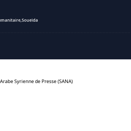
umanitaire
Soueïda