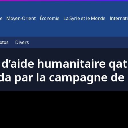
ie
Moyen-Orient
Économie
La Syrie et le Monde
Internat
otos
Divers
d’aide humanitaire qat
da par la campagne de