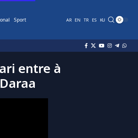
ional
Sport
AR
EN
TR
ES
KU
ari entre à
 Daraa