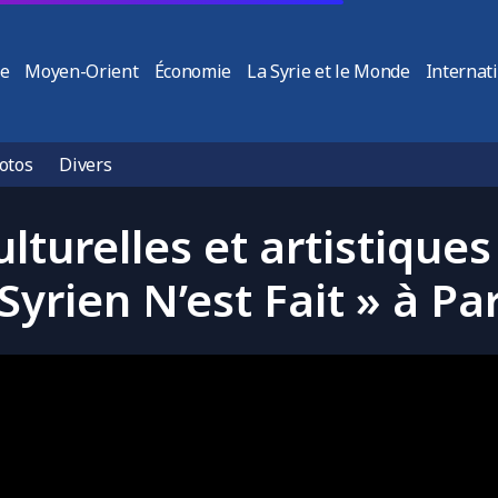
ie
Moyen-Orient
Économie
La Syrie et le Monde
Internat
otos
Divers
ulturelles et artistiques
Syrien N’est Fait » à Pa