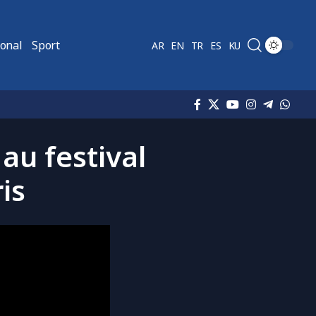
ional
Sport
AR
EN
TR
ES
KU
 au festival
ris