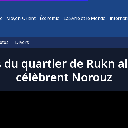
ie
Moyen-Orient
Économie
La Syrie et le Monde
Internat
otos
Divers
s du quartier de Rukn a
célèbrent Norouz