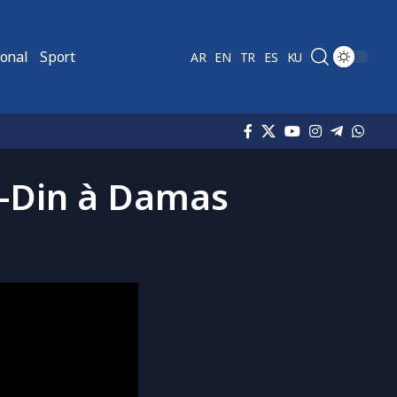
ional
Sport
AR
EN
TR
ES
KU
l-Din à Damas