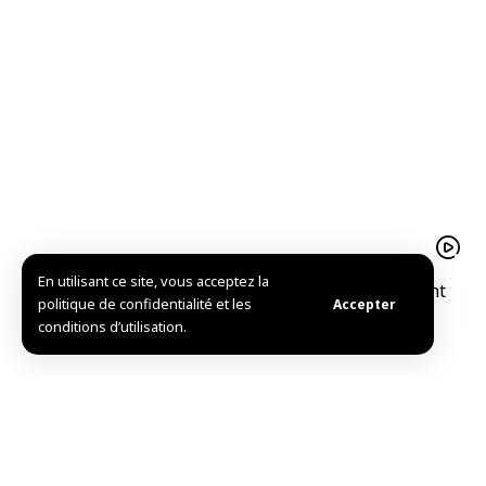
En utilisant ce site, vous acceptez la
Le pistache d’Alep est un trésor agricolequi soutient
politique de confidentialité et les
Accepter
l’économie familiale à Idleb
conditions d’utilisation.