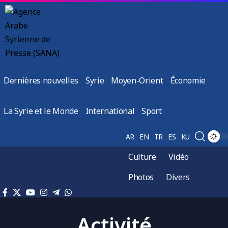
Dernières nouvelles
Syrie
Moyen-Orient
Économie
La Syrie et le Monde
International
Sport
AR
EN
TR
ES
KU
Culture
Vidéo
Photos
Divers
Activité