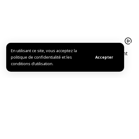
En utilisant ce site, vous acceptez la
Le pistache d’Alep est un trésor agricolequi soutient
politique de confidentialité et les
Accepter
l’économie familiale à Idleb
conditions d’utilisation.