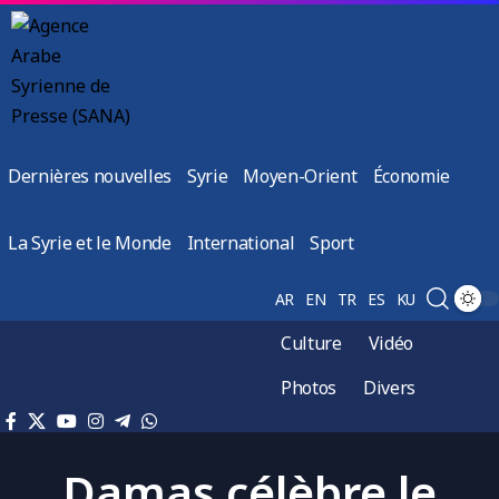
Dernières nouvelles
Syrie
Moyen-Orient
Économie
La Syrie et le Monde
International
Sport
AR
EN
TR
ES
KU
Culture
Vidéo
Photos
Divers
Damas célèbre le