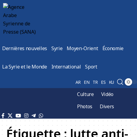
Dernières nouvelles
Syrie
Moyen-Orient
Économie
La Syrie et le Monde
International
Sport
AR
EN
TR
ES
KU
Culture
Vidéo
Photos
Divers
Étiquette :
lutte anti-