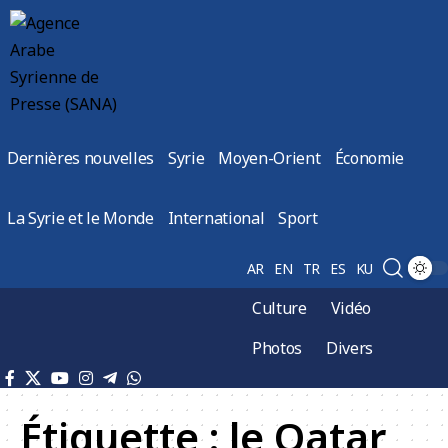
Dernières nouvelles
Syrie
Moyen-Orient
Économie
La Syrie et le Monde
International
Sport
AR
EN
TR
ES
KU
Culture
Vidéo
Photos
Divers
Étiquette :
le Qatar