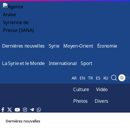
Dernières nouvelles
Syrie
Moyen-Orient
Économie
La Syrie et le Monde
International
Sport
AR
EN
TR
ES
KU
Culture
Vidéo
Photos
Divers
Dernières nouvelles