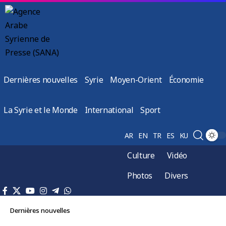
Dernières nouvelles
Syrie
Moyen-Orient
Économie
La Syrie et le Monde
International
Sport
AR
EN
TR
ES
KU
Culture
Vidéo
Photos
Divers
Dernières nouvelles