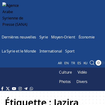
Dernières nouvelles
Syrie
Moyen-Orient
Économie
La Syrie et le Monde
International
Sport
AR
EN
TR
ES
KU
Culture
Vidéo
Photos
Divers
Étiquette :
Jazira