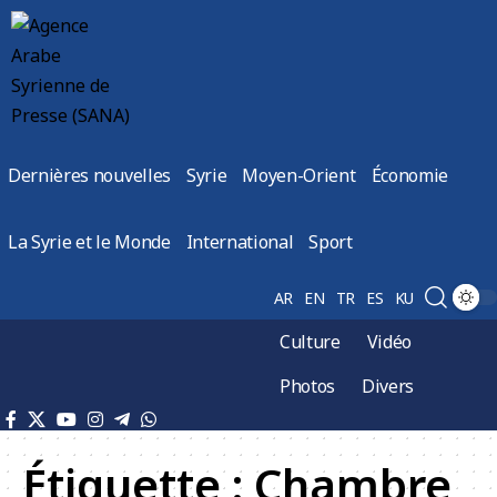
Dernières nouvelles
Syrie
Moyen-Orient
Économie
La Syrie et le Monde
International
Sport
AR
EN
TR
ES
KU
Culture
Vidéo
Photos
Divers
Étiquette :
Chambre