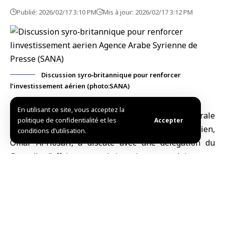
Publié: 2026/02/17 3:10 PM
Mis à jour: 2026/02/17 3:12 PM
Discussion syro‑britannique pour renforcer
l’investissement aérien (photo:SANA)
En utilisant ce site, vous acceptez la
Damas, (SANA)
Le directeur de l’
Autorité générale
politique de confidentialité et les
Accepter
syrienne de l’aviation civile
et du transport aérien,
conditions d’utilisation.
Omar Al‑Hosari, a discuté avec une délégation du
Conseil d’affaires syro‑britannique, conduite par
Mundher Nehmeh, des moyens de développer les
relations d’investissement et de renforcer les
opportunités de coopération dans le secteur de
l’aviation civile.
Lors de la rencontre tenue lundi, les deux parties ont