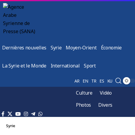
Dernières nouvelles
Syrie
Moyen-Orient
Économie
La Syrie et le Monde
International
Sport
AR
EN
TR
ES
KU
Culture
Vidéo
Photos
Divers
Syrie