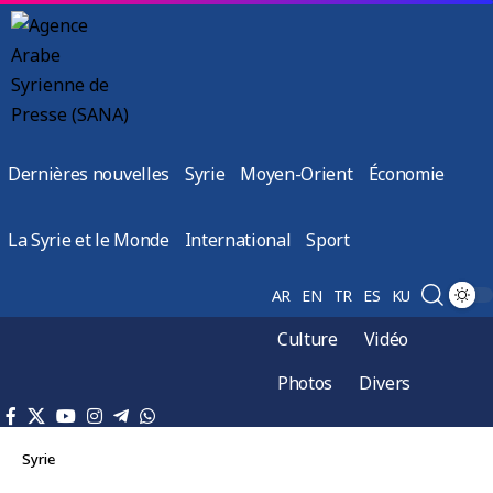
Dernières nouvelles
Syrie
Moyen-Orient
Économie
La Syrie et le Monde
International
Sport
AR
EN
TR
ES
KU
Culture
Vidéo
Photos
Divers
Syrie