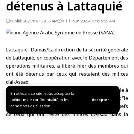
détenus à Lattaquié
Publié: 2025/01/15 9:55 AM
Mis à jour: 2025/01/15 9:55 AM
Lattaquié- Damas/La direction de la sécurité générale
de Lattaquié, en coopération avec le Département des
opérations militaires, a libéré hier des membres qui
ont été détenus par ceux qui restaient des milices
d’al-Assad.
Le directeur du département de la sécurité générale à
En utilisant ce site, vous acceptez la
Lattaquié, Mustafa Kneifati, a indiqué à SANA que : ‘’le
politique de confidentialité et les
Accepter
soi-disant « Bassam Hossam El-Din », l’un des chefs
conditions d’utilisation.
de ceux qui ont resté des milices d’Assad dans la
région de Jablé, s’est fait exploser lors des
affrontements pour libérer nos membres détenus.