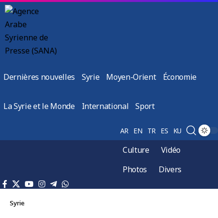
Dernières nouvelles
Syrie
Moyen-Orient
Économie
La Syrie et le Monde
International
Sport
AR
EN
TR
ES
KU
Culture
Vidéo
Photos
Divers
Syrie